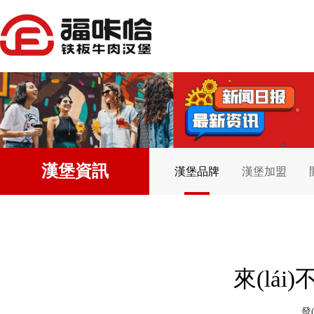
漢堡資訊
漢堡品牌
漢堡加盟
來(lái)
發(