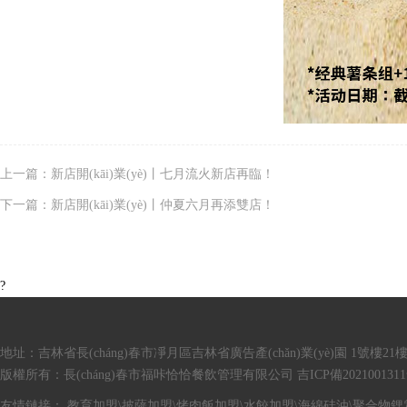
上一篇：新店開(kāi)業(yè)丨七月流火新店再臨！
下一篇：新店開(kāi)業(yè)丨仲夏六月再添雙店！
?
地址：吉林省長(cháng)春市凈月區吉林省廣告產(chǎn)業(yè)園 1號樓21
版權所有：長(cháng)春市福咔恰恰餐飲管理有限公司
吉ICP備202100131
友情鏈接：
教育加盟
\
披薩加盟
\
烤肉飯加盟
\
水餃加盟
\
海綿硅油
\
聚合物鋰